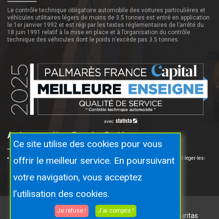
Le contrôle technique obligatoire automobile des voitures particulières et
véhicules utilitaires légers de moins de 3.5 tonnes est entré en application
le 1er janvier 1992 et est régi par les textes réglementaires de l’arrêté du
18 juin 1991 relatif à la mise en place et à l’organisation du contrôle
technique des véhicules dont le poids n’excède pas 3.5 tonnes.
Autosecuritas Proche De Vous
Ce site utilise des cookies pour vous
offrir le meilleur service. En poursuivant
Chabottes,Orcieres,Gap,St julien en champsaur ,St laurent du cros Ancelle,St léger-les-
mélèzes
votre navigation, vous acceptez
l’utilisation des cookies.
Je refuse !
J'ai compris !
Copyright © 2026 Tous droits réservés.
Par Autosecuritas